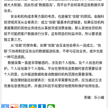
被大大削弱，因此形成
“
数据孤岛
”
，而平台不会轻易将这些数据共享
出去。
安全和机构成本等方面的考虑，也是催生
“
信联
”
的原因。金融科
技领域资深从业者表示：成立
“
信联
”
最基本的逻辑是，如果征信机构
隶属集团的其他业务线也从事放贷或消费金融，那么其他信贷机构
就不可能把客户数据进行分享，这有明显的利益冲突，所以要求是
独立第三方。
从
“
信联
”
的使命看，如果
“
信联
”
由互金协会牵头一说成立，
“
信
联
”
只协商制定征信业的数据报送标准，不参与征信业务，或许也是
一种可选道路。
数据采集一直是非常敏感的，涉及到个人隐私，及个人信息的保
护。个人征信属于个人隐私，平台在使用信息数据时是否需要征求
个人同意，允许报送数据和查询数据的机构范围也需要清理。
联连理财副总赵健表示：信息共享需要有边界，应当通过立法
完善信息使用边界，并通过科技手段更好地使用和保护信用信息。
责编：乐小编