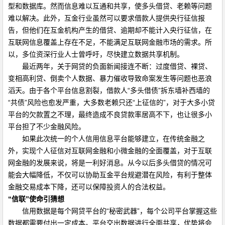
型和数据库。然而信息难以互通和共享，使多头借贷、老赖等问题
难以解决。此外，互金行业虽然可以要求借款人提供央行征信报
告，但他们在互金机构产生的借贷、逾期却不能计入央行征信，在
互联网信息覆盖上存在不足，不能满足互联网金融市场的需求。所
以，多位资深行业人士曾呼吁，尽快建立数据共享机制。
最近两年，关于网贷的负面新闻接连不断：过度借贷、裸贷、
变相高利贷、倒卖个人数据、暴力催收导致命案发生等问题也恶浪
滔天。由于各个平台信息割裂，借款人“多头借债”拆东墙补西墙的
“共债”风险也愈发严重，大多数老赖只还“上征信的”，对于大多小贷
平台的欠款置之不理，最终造成不良贷款率居高不下，也让很多小
平台担了不少金融风险。
如果此次统一的个人信用信息平台能够建立，在传统金融之
外，实现个人征信对互联网金融和小微金融的全面覆盖，对于互联
网金融的发展来说，将是一利好消息。从今以后多头借贷的情况可
能会大幅降低，不仅可以协助互金平台规避潜在风险，有利于整体
金融交易成本下降，还可以保障投资人的合法权益。
“信联”使命引猜想
信用数据是每个网贷平台的“秘密武器”，每个公司平台掌握这些
数据都需要付出一定成本。平台交出数据进行全面共享，优势将会