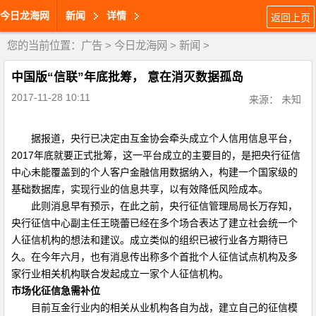
今日龙海网
新闻
详情
返回上页
您的当前位置：
广告
>
今日龙海网
>
新闻
>
中国版“信联”年底批筹， 意在消灭数据孤岛
2017-11-28 10:11
来源： 未知
据报道，央行已决定由互金协会牵头成立个人信用信息平台，
2017
年底就要正式批筹，这一平台成立的主要目的，是把央行征信
中心未能覆盖到的个人客户金融信用数据纳入，构建一个国家级的
基础数据库，实现行业的信息共享，以有效降低风险成本。
此则消息早有预示，在此之前，央行征信管理局局长万存知，
央行征信中心副主任王晓蕾已经在多个场合表达了建立社会统一个
人征信机构的想法和建议。成立类似的组织已被行业各方期待已
久。在今年六月，也有消息传出称多个首批个人征信试点机构及多
家行业相关机构联合发起成立一家个人征信机构。
市场化征信急需补位
目前互金行业内的相关从业机构各自为战，建立自己的征信模