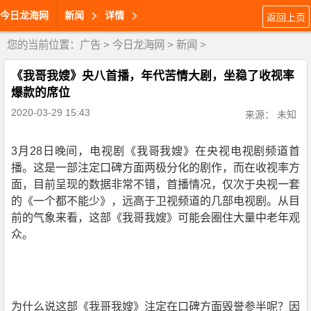
今日龙海网
新闻
详情
返回上页
您的当前位置：
广告
>
今日龙海网
>
新闻
>
《我哥我嫂》央八首播，年代苦情大剧，坐稳了收视率
爆款的席位
2020-03-29 15:43
来源： 未知
3月28日晚间，电视剧《我哥我嫂》在央视电视剧频道首
播。这是一部注定口碑方面两极分化的剧作，而在收视率方
面，目前呈现的数据非常不错，首播情况，仅次于央视一套
的《一个都不能少》，远高于卫视频道的几部电视剧。从目
前的气象来看，这部《我哥我嫂》可能会圈住大量中老年观
众。
为什么说这部《我哥我嫂》注定在口碑方面毁誉参半呢？因