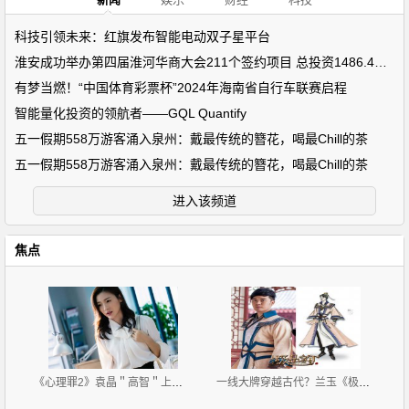
科技引领未来：红旗发布智能电动双子星平台
淮安成功举办第四届淮河华商大会211个签约项目 总投资1486.4亿元
有梦当燃！“中国体育彩票杯”2024年海南省自行车联赛启程
智能量化投资的领航者——GQL Quantify
五一假期558万游客涌入泉州：戴最传统的簪花，喝最Chill的茶
五一假期558万游客涌入泉州：戴最传统的簪花，喝最Chill的茶
进入该频道
焦点
《心理罪2》袁晶＂高智＂上线 自称超级迷妹
一线大牌穿越古代？兰玉《极品家丁》古装秀