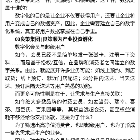
话，能否带走这一客户资源呢？归根到底，这个客户数据是
属于谁的？
数字化的目的是让企业不仅要获得用户，还要让企业将
用户变成自己的数据资产，因此，企业需要建立自己的数字
化系统，真正将用户数据掌握在自己手里。
良策集团
良策顺为产业投资孵化
03
|
数字化会员与超级用户
如今，会员已经不是简单地发一张磁卡、注册一下资
料……而是基于授权
互信，在品牌和消费者之间建立的数
/
字关系。由此，就能展开许多业务可能：如线上预约、到店
取货；线上预订、就近门店配送；
分钟内送达、当天送
30
达、预订后隔天送达等用户熟悉的功能。
而更多可能性则是在于，让需求与生产直接关联：
如今绝大多数品牌的付费会员，如麦当劳、瑞幸、喜
茶、屈臣氏、百果园等等，
其权益远超会费，甚至权益消
耗不够还给你安排退款，这是为了什么？
为了筛选出高净值消费者，也即超级用户，也为了形成
一条先需求后生产的业务。