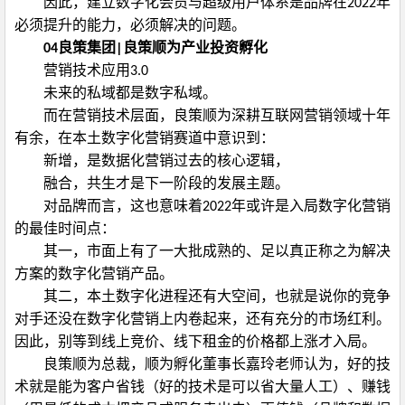
因此，建立数字化会员与超级用户体系是品牌在
年
2022
必须提升的能力，必须解决的问题。
良策集团
良策顺为产业投资孵化
04
|
营销技术应用
3.0
未来的私域都是数字私域。
而在营销技术层面，良策顺为深耕互联网营销领域十年
有余，在本土数字化营销赛道中意识到：
新增，是数据化营销过去的核心逻辑，
融合，共生才是下一阶段的发展主题。
对品牌而言，这也意味着
年或许是入局数字化营销
2022
的最佳时间点：
其一，市面上有了一大批成熟的、足以真正称之为解决
方案的数字化营销产品。
其二，本土数字化进程还有大空间，也就是说你的竞争
对手还没在数字化营销上内卷起来，还有充分的市场红利。
因此，别等到线上竞价、线下租金的价格都上涨才入局。
良策顺为总裁，顺为孵化董事长嘉玲老师认为，好的技
术就是能为客户省钱（好的技术是可以省大量人工）、赚钱