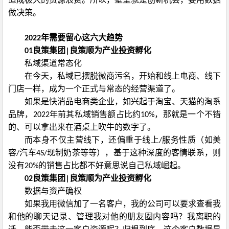
做决策。
年需要留心这六大趋势
2022
良策集团
良策顺为产业投资孵化
01
|
私域渠道常态化
在今天，私域已摆脱微商污名，开始和线上电商、线下
门店一样，成为一个正式与常态的经营渠道了。
如果是快消品电商类企业，如兴起于淘宝、天猫的淘系
品牌，
年前其私域销售额占比约
，那就是一个不错
2022
10%
的、可以拿出来在酒桌上吹牛的数字了。
而本身不仅主营线下，还偏重于线上
服务性质（如美
/
容
汽车
现制奶茶等等），基于这种深度的客情联系，则
/
4S/
没有
的销售占比都不好意思说自己私域崛起。
20%
良策集团
良策顺为产业投资孵化
02
|
数据与资产确权
如果我用微信加了一名客户，我的公司可以要求查看我
和他的聊天记录、管理我对他的朋友圈内容吗？我离职的