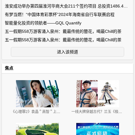
淮安成功举办第四届淮河华商大会211个签约项目 总投资1486.4亿元
有梦当燃！“中国体育彩票杯”2024年海南省自行车联赛启程
智能量化投资的领航者——GQL Quantify
五一假期558万游客涌入泉州：戴最传统的簪花，喝最Chill的茶
五一假期558万游客涌入泉州：戴最传统的簪花，喝最Chill的茶
进入该频道
焦点
《心理罪2》袁晶＂高智＂上线 自称超级迷妹
一线大牌穿越古代？兰玉《极品家丁》古装秀