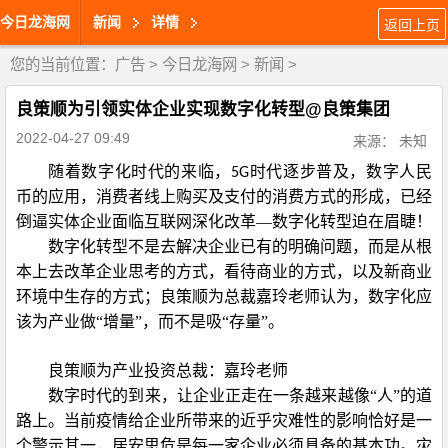
今日龙海网
新闻
详情
返回上页
您的当前位置：
广告
>
今日龙海网
>
新闻
>
良策顺为引领实体企业实现数字化转型@良策集团
2022-04-27 09:49
来源： 未知
随着数字化时代的来临，
时代逐步普及，数字人民
5G
币的应用，消费者线上购买及支付的消费方式的形成，已经
倒逼实体企业面临互联网深化改革—数字化转型迫在眉睫！
数字化转型不是去解决企业已有的明确问题，而是从根
本上去改革企业思考的方式，看待商业的方式，以及新商业
环境中生存的方式；良策顺为总裁嘉玲老师认为，数字化应
该为产业做“增量”，而不是吸“存量”。
良策顺为产业投资总裁：嘉玲老师
数字时代的到来，让企业正走在一条越来越像“人”的道
路上。当前疫情给企业所带来的近乎灾难性的影响恰好是一
个警示其一，居安思危是每一家企业必须具备的基本功。灾