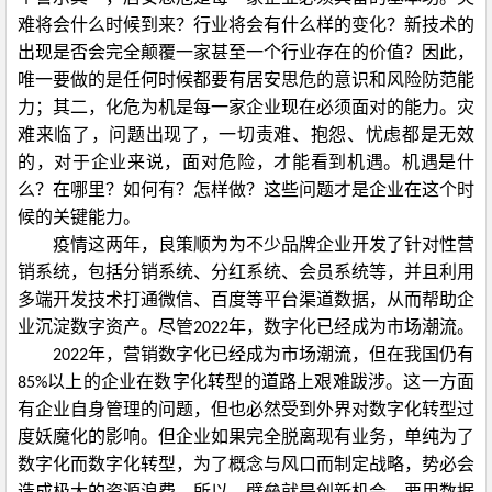
难将会什么时候到来？行业将会有什么样的变化？新技术的
出现是否会完全颠覆一家甚至一个行业存在的价值？因此，
唯一要做的是任何时候都要有居安思危的意识和风险防范能
力；其二，化危为机是每一家企业现在必须面对的能力。灾
难来临了，问题出现了，一切责难、抱怨、忧虑都是无效
的，对于企业来说，面对危险，才能看到机遇。机遇是什
么？在哪里？如何有？怎样做？这些问题才是企业在这个时
候的关键能力。
疫情这两年，良策顺为为不少品牌企业开发了针对性营
销系统，包括分销系统、分红系统、会员系统等，并且利用
多端开发技术打通微信、百度等平台渠道数据，从而帮助企
业沉淀数字资产。尽管
年，数字化已经成为市场潮流。
2022
年，营销数字化已经成为市场潮流，但在我国仍有
2022
以上的企业在数字化转型的道路上艰难跋涉。这一方面
85%
有企业自身管理的问题，但也必然受到外界对数字化转型过
度妖魔化的影响。但企业如果完全脱离现有业务，单纯为了
数字化而数字化转型，为了概念与风口而制定战略，势必会
造成极大的资源浪费。所以，壁垒就是创新机会，要用数据