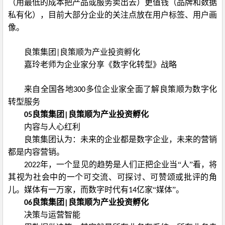
（用最低的成本把产品或服务卖出去）更值钱（品牌和数据
私有化），目前大部分企业的关注点放在用户标签、用户画
像。
良策集团
良策顺为产业投资孵化
|
嘉玲老师为企业家分享《数字化转型》战略
来自全国各地
多位企业家全面了解良策顺为数字化
300
转型服务
良策集团
良策顺为产业投资孵化
05
|
内容与人心红利
良策集团认为：未来的企业都是数字企业，未来的营销
都是内容营销。
年，一个显见的趋势是人们正把企业当“人”看，将
2022
其视为社会中的一个可交流、可探讨、可赞颂或批评的角
儿。媒体有一万家，而数字时代有
亿家“媒体”。
14
良策集团
良策顺为产业投资孵化
06
|
决策与运营智能